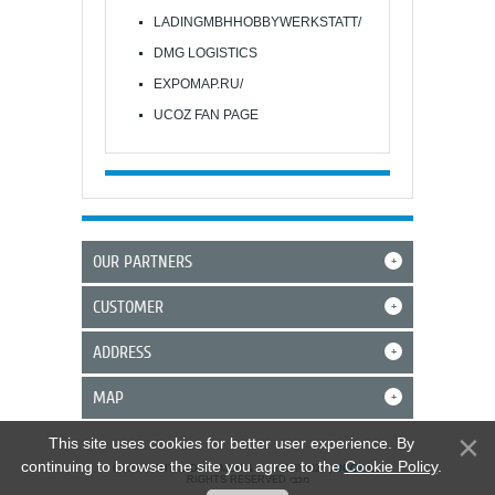
LADINGMBHHOBBYWERKSTATT/
DMG LOGISTICS
EXPOMAP.RU/
UCOZ FAN PAGE
OUR PARTNERS
+
CUSTOMER
+
ADDRESS
+
MAP
+
This site uses cookies for better user experience. By
continuing to browse the site you agree to the
Cookie Policy
.
COPYRIGHT LADIN GMBH & CO.KG © 2026
|
UCOZ
ALL
RIGHTS RESERVED מכבי